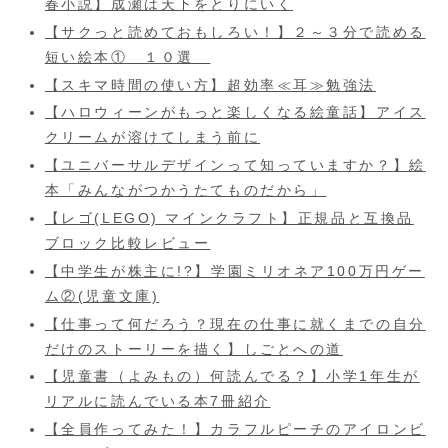
春小説】成瀬は天下をとりにいく
【サクっと読めておもしろい！】２～３分で読める
短い絵本① １０選
【スキマ時間の使い方】超効率≪耳≫勉強法
【ハロウィーンがもっと楽しくなる絵童話】アイス
クリームが溶けてしまう前に
【ユニバーサルデザインって知っていますか？】絵
本「みんながつかうたてものだから」
【レゴ(LEGO) マインクラフト】正規品と互換品
ブロック比較レビュー
【中学生が株主に!?】学園ミリオネア100万円ゲー
ム②(児童文庫)
【仕事って何だろう？現在の仕事に就くまでの自分
だけのストーリーを描く】しごとへの道
【児童書（よみもの）何読んでる？】小学1年生が
リアルに読んでいる本7冊紹介
【全員作ってみた！】カラフルピーチのアイロンビ