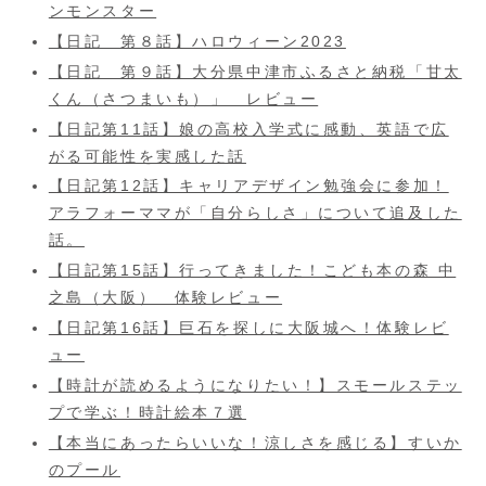
ンモンスター
【日記 第８話】ハロウィーン2023
【日記 第９話】大分県中津市ふるさと納税「甘太
くん（さつまいも）」 レビュー
【日記第11話】娘の高校入学式に感動、英語で広
がる可能性を実感した話
【日記第12話】キャリアデザイン勉強会に参加！
アラフォーママが「自分らしさ」について追及した
話。
【日記第15話】行ってきました！こども本の森 中
之島（大阪） 体験レビュー
【日記第16話】巨石を探しに大阪城へ！体験レビ
ュー
【時計が読めるようになりたい！】スモールステッ
プで学ぶ！時計絵本７選
【本当にあったらいいな！涼しさを感じる】すいか
のプール