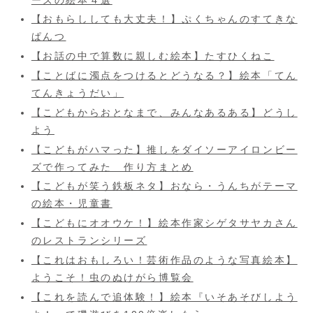
【おもらししても大丈夫！】ぷくちゃんのすてきな
ぱんつ
【お話の中で算数に親しむ絵本】たすひくねこ
【ことばに濁点をつけるとどうなる？】絵本「てん
てんきょうだい」
【こどもからおとなまで、みんなあるある】どうし
よう
【こどもがハマった】推しをダイソーアイロンビー
ズで作ってみた 作り方まとめ
【こどもが笑う鉄板ネタ】おなら・うんちがテーマ
の絵本・児童書
【こどもにオオウケ！】絵本作家シゲタサヤカさん
のレストランシリーズ
【これはおもしろい！芸術作品のような写真絵本】
ようこそ！虫のぬけがら博覧会
【これを読んで追体験！】絵本『いそあそびしよう