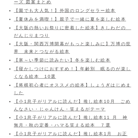
ーズ 図案まとめ
【園でも大人気！】外国のロングセラー絵本
【夏休みを満喫！】親子で一緒に夏を楽しむ絵本
【大阪の熱いお祭りに密着した絵本】きしわだの
だんじりまつり
【大阪・関西万博開幕がもっと楽しみに】万博の世
界 未来とつながる絵本
【寒～い季節に読みたい】冬を楽しむ絵本
【寝かしつけにおすすめ！】年齢別 眠るのが楽し
くなる絵本 10選
【将棋初心者にオススメの絵本】しょうぎはじめま
した
【小1息子がリアルに読んだ】推し絵本10月 ごめ
んなさい・じゃんけん・笑えるがテーマ
【小1息子がリアルに読んだ】推し絵本11 月 神
無月・秋の定番・ハマる笑える絵本 ７選
【小1息子がリアルに読んだ】推し絵本1月 お正