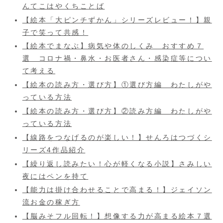
んてこはやくちことば
【絵本「大ピンチずかん」シリーズレビュー！】親
子で笑って共感！
【絵本でまなぶ】病気や体のしくみ おすすめ７
選 コロナ禍・鼻水・お医者さん・感染症等につい
て考える
【絵本の読み方・選び方】①選び方編 わたしがや
っている方法
【絵本の読み方・選び方】②読み方編 わたしがや
っている方法
【線路をつなげるのが楽しい！】せんろはつづくシ
リーズ4作品紹介
【繰り返し読みたい！心が軽くなる小説】さみしい
夜にはペンを持て
【能力は掛け合わせることで高まる！】ジェイソン
流お金の稼ぎ方
【脳みそフル回転！】想像する力が高まる絵本７選