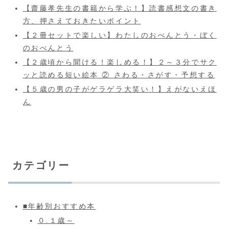
【齋藤孝先生の書籍から学ぶ！】読書感想文の書き
方、押さえておきたいポイント
【２冊セットで楽しい】わたしのおべんとう・ぼく
のおべんとう
【２歳頃から聞ける！楽しめる！】２～３分でサク
ッと読める短い絵本 ② さわる・さがす・予想する
【５歳の男の子がゲラゲラ大笑い！】えがないえほ
ん
カテゴリー
■年齢別おすすめ本
０.１歳～