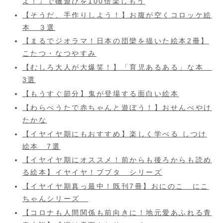
よ！』で磯遊びを100倍楽しもう
【そうだ、手作りしよう！】お腹が空くコロッケ絵
本 ３選
【まるでジオラマ！日本の団欒を描いた絵本2冊】
こたつ・なつやすみ
【むしろ大人が大爆笑！】「育児あるある」な本
3選
【もうすぐ節分】鬼が登場する面白い絵本
【わらべうたで赤ちゃんと遊ぼう！】おせんべやけ
たかな
【イヤイヤ期にもおすすめ】楽しく学べる しつけ
絵本 7選
【イヤイヤ期にオススメ！前からも後ろからも読め
る絵本】イヤイヤ！ブブタ シリーズ
【イヤイヤ期真っ最中！既刊7冊】おにのこ にこ
ちゃんシリーズ
【コロナも人間関係も前向きに！地元愛あふれる青