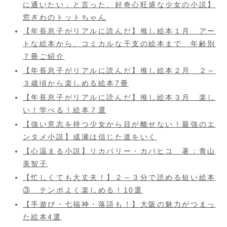
に通いたい」と言った、好奇心旺盛な少女の小説】
窓ぎわのトットちゃん
【年長息子がリアルに読んだ】推し絵本１月 アー
トな絵本から、コミカルな干支の絵本まで 年齢別
７冊ご紹介
【年長息子がリアルに読んだ】推し絵本２月 ２～
３歳頃から楽しめる絵本7冊
【年長息子がリアルに読んだ】推し絵本３月 楽し
い！学べる！絵本７選
【強い意志を持つ少女から目が離せない！最強のエ
ンタメ小説】成瀬は信じた道をいく
【心温まる小説】リカバリー・カバヒコ 著：青山
美智子
【忙しくても大丈夫！】２～３分で読める短い絵本
③ テンポよく楽しめる！10選
【手遊び・七福神・落語も！】大阪の魅力がつまっ
た絵本4選