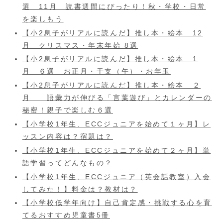
選 11月 読書週間にぴったり！秋・学校・日常
を楽しもう
【小2息子がリアルに読んだ】推し本・絵本 12
月 クリスマス・年末年始 8選
【小2息子がリアルに読んだ】推し本・絵本 1
月 ６選 お正月・干支（午）・お年玉
【小2息子がリアルに読んだ】推し本・絵本 ２
月 語彙力が伸びる「言葉遊び」とカレンダーの
秘密！親子で楽しむ６選
【小学校1年生、ECCジュニアを始めて１ヶ月】レ
ッスン内容は？宿題は？
【小学校1年生、ECCジュニアを始めて２ヶ月】単
語学習ってどんなもの？
【小学校1年生、ECCジュニア（英会話教室）入会
してみた！】料金は？教材は？
【小学校低学年向け】自己肯定感・挑戦する心を育
てるおすすめ児童書5冊