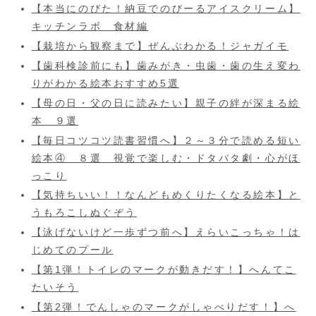
【本当にのびた！納豆でのびーるアイスクリーム】
キッチンラボ 食材編
【栽培から観察まで】ぜんぶわかる！ジャガイモ
【歯科検診前にも】歯みがき・虫歯・歯の生え変わ
りがわかる絵本おすすめ5選
【母の日・父の日に読みたい】親子の絆が深まる絵
本 ９選
【毎日コツコツ読書習慣へ】２～３分で読める短い
絵本④ ８選 視覚で楽しむ・ドタバタ劇・心がほ
っこり
【気持ちいい！！なんどもめくりたくなる絵本】と
うもろこしぬぐぞう
【泳げないけど一歩ずつ前へ】えらいこっちゃ！は
じめてのプール
【第1弾！トイレのマークが動きだす！】へんてこ
たいそう
【第2弾！でんしゃのマークがしゃべりだす！】へ