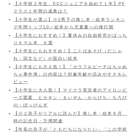
【小学校２年生、ECCジュニアを始めて１年】PF
クラス１年間の成果は？
【小学生が選ぶ】小2男子の推し本・絵本ランキン
グ年間トップ10／絵本から児童書への移行期
【小学生におすすめ！】夏休みの自由研究がばっち
りキマル本 ６選
【小学生にもおすすめ！】ことばあそび（だじゃ
れ・回文など）が面白い絵本
【小学生にも大人気！】『カラフルピーチはちゃめ
ちゃ事件簿』の内容は？対象年齢や読みやすさをレ
ビュー
【小学生に大人気！】マイクラ実況者のアイロンビ
ーズ図案 ヒカキン・まいぜん・からぴち・ちろぴ
の・ぽっぴんず
【小２息子がリアルに読んだ】推し本・絵本６月
時の記念日・万博関連
【年長の息子が「ともだちになりたい」「この学校