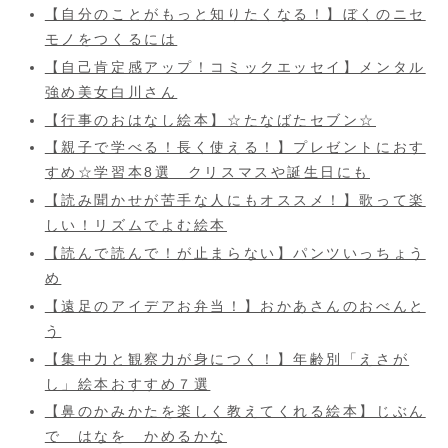
【自分のことがもっと知りたくなる！】ぼくのニセ
モノをつくるには
【自己肯定感アップ！コミックエッセイ】メンタル
強め美女白川さん
【行事のおはなし絵本】☆たなばたセブン☆
【親子で学べる！長く使える！】プレゼントにおす
すめ☆学習本8選 クリスマスや誕生日にも
【読み聞かせが苦手な人にもオススメ！】歌って楽
しい！リズムでよむ絵本
【読んで読んで！が止まらない】パンツいっちょう
め
【遠足のアイデアお弁当！】おかあさんのおべんと
う
【集中力と観察力が身につく！】年齢別「えさが
し」絵本おすすめ７選
【鼻のかみかたを楽しく教えてくれる絵本】じぶん
で はなを かめるかな