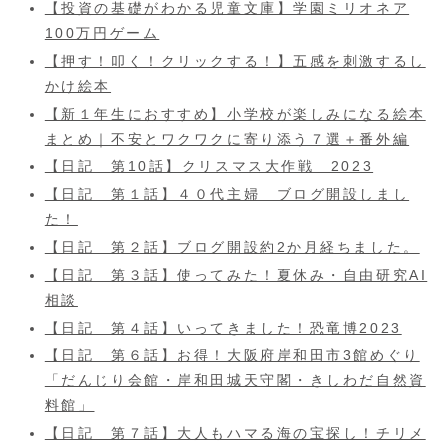
【投資の基礎がわかる児童文庫】学園ミリオネア
100万円ゲーム
【押す！叩く！クリックする！】五感を刺激するし
かけ絵本
【新１年生におすすめ】小学校が楽しみになる絵本
まとめ｜不安とワクワクに寄り添う７選＋番外編
【日記 第10話】クリスマス大作戦 2023
【日記 第１話】４０代主婦 ブログ開設しまし
た！
【日記 第２話】ブログ開設約2か月経ちました。
【日記 第３話】使ってみた！夏休み・自由研究AI
相談
【日記 第４話】いってきました！恐竜博2023
【日記 第６話】お得！大阪府岸和田市3館めぐり
「だんじり会館・岸和田城天守閣・きしわだ自然資
料館」
【日記 第７話】大人もハマる海の宝探し！チリメ