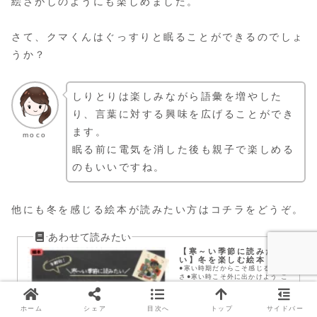
絵さがしのようにも楽しめました。
さて、クマくんはぐっすりと眠ることができるのでしょ
うか？
しりとりは楽しみながら語彙を増やした
り、言葉に対する興味を広げることができ
ます。
moco
眠る前に電気を消した後も親子で楽しめる
のもいいですね。
他にも冬を感じる絵本が読みたい方はコチラをどうぞ。
【寒～い季節に読みた
い】冬を楽しむ絵本
●寒い時期だからこそ感じる暖か
さ●寒い時こそ外に出かけよう こ
のふたつをテーマに選んだ絵本７
冊をご紹介します。
ホーム
シェア
目次へ
トップ
サイドバー