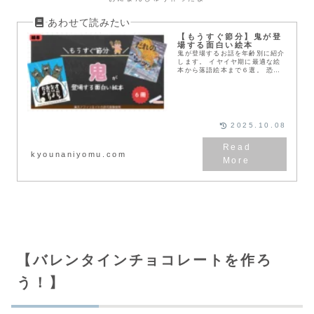
【もうすぐ節分】鬼が登
場する面白い絵本
鬼が登場するお話を年齢別に紹介
します。 イヤイヤ期に最適な絵
本から落語絵本まで６選。 恐い
鬼、優しい鬼、いろんな鬼が登場
するよ。
2025.10.08
kyounaniyomu.com
【バレンタインチョコレートを作ろ
う！】