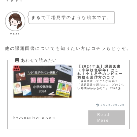
まるで工場見学のような絵本です。
moco
他の課題図書についても知りたい方はコチラもどうぞ。
【2024年版】課題図書
（小学校低学年）はこ
れ！小１息子のレビュー
満載＆選び方のコツ
「課題図書ってどんな内容？」
「課題図書を読むのに、どのくら
い時間がかかるの？」 2024課題
図書・小学校低学年の部の４冊を
小学校１年生の息子の感想を交え
ながら紹介します。
2025.06.25
kyounaniyomu.com