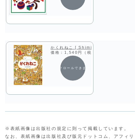
かくれねこ [ Shimizu ]
価格：1,540円（税込、送料無料)
(2024
スクロールできます
※表紙画像は出版社の規定に則って掲載しています。
なお、表紙画像は出版社及び版元ドットコム、アフィリ