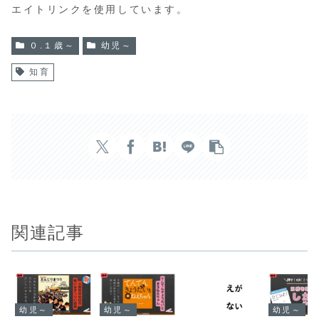
エイトリンクを使用しています。
０.１歳～
幼児～
知育
関連記事
幼児～
幼児～
幼児～