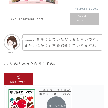
す。
2024.12.01
kyounaniyomu.com
以上、参考にしていただけると幸いです。
また、ほかにも本を紹介していきますね！
moco
↓いいねと思ったら押してね↓
【楽天ブックス限定特典】きんぎょが にげた
価格：990円（税込、送料無料)
(2024/6
スクロールできます