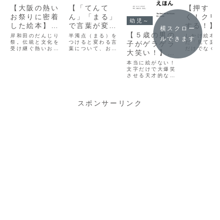
【「てんて
【大阪の熱い
【押す！
ん」「まる」
お祭りに密着
く！クリ
幼児～
で言葉が変
した絵本】き
する！】
横スクロー
身！？】絵本
しわだの だ
を刺激す
【５歳の男の
半濁点（まる）を
岸和田のだんじり
しかけ絵本
ルできます
『てんてんき
つけると変わる言
んじりまつり
祭。伝統と文化を
かけ絵本
だ「見て楽
子がゲラゲラ
葉について、おも
受け継ぐ熱いお祭
だけでなく
ょうだいとま
大笑い！】え
しろおかしく紹介
りに密着した絵本
す・たたく
るねえちゃ
がないえほん
してくれるこちら
です。何度も何度
などの動作
本当に絵がない！
の絵本。独特のリ
も読んだので、5
て、子ども
ん』で半濁点
文字だけで大爆笑
ズムとシンプルな
歳息子はセリフを
心や集中力
させる天才的な絵
をつけると意
構成で「言葉の意
覚えました。
る絵本です
本！Ｂ・Ｊ・ノヴ
味が変わる言
味が変わる面白
2023年9月だんじ
記事では、
ァク作、おおとも
さ」にひきこま
りまつりの見物に
歳の子ども
たけし訳の『えが
葉を楽しく学
れ、自然と語彙力
行った様子もお伝
になる親子
ないえほん』を紹
スポンサーリンク
ぼう
アップ。最後に、
えします。
のしかけ絵
介します。対象年
家族で考えた「半
選して５冊
齢は３歳～。
濁点をつけると変
ます。「破
わる言葉」を紹介
い本」「シ
します。
で長く遊べ
など、実際
て感じたポ
もまとめま