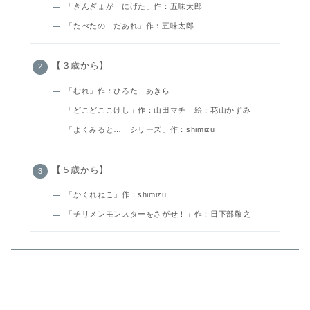
「きんぎょが にげた」作：五味太郎
「たべたの だあれ」作：五味太郎
【３歳から】
「むれ」作：ひろた あきら
「どこどここけし」作：山田マチ 絵：花山かずみ
「よくみると… シリーズ」作：shimizu
【５歳から】
「かくれねこ」作：shimizu
「チリメンモンスターをさがせ！」作：日下部敬之