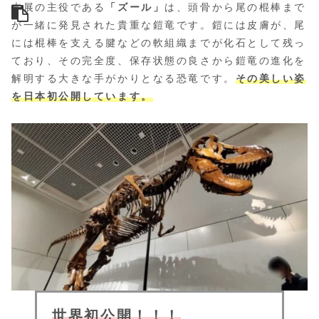
本展の主役である
「ズール」
は、頭骨から尾の棍棒まで
が一緒に発見された貴重な鎧竜です。鎧には皮膚が、尾
には棍棒を支える腱などの軟組織までが化石として残っ
ており、その完全度、保存状態の良さから鎧竜の進化を
解明する大きな手がかりとなる恐竜です。
その美しい姿
を日本初公開しています。
世界初公開
！！！