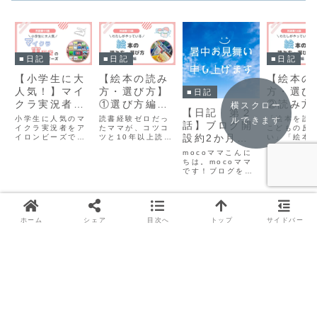
■日記
■日記
■日記
【小学生に大
【絵本の読み
【絵本の
人気！】マイ
方・選び方】
方・選び
■日記
クラ実況者の
①選び方編
②読み
横スクロー
【日記 第２
アイロンビー
わたしがやっ
わたしが
小学生に人気のマ
読書経験ゼロだっ
「絵本を読
ルできます
話】ブログ開
ズ図案 ヒカ
イクラ実況者をア
ている方法
たママが、コツコ
ている方
こどもの反
設約2か月経
イロンビーズで再
ツと10年以上読み
い」「絵本
キン・まいぜ
現！ヒカキン、ま
聞かせをしてきた
字を読むだ
ちました。
mocoママこんに
ん・からぴ
いぜんシスター
経験を踏まえた
いの？」「
ちは。mocoママ
ズ、カラフルピー
「日常の読み聞か
こどもが喜
ち・ちろぴ
です！ブログを始
チ（からぴち）、
せのちょっとした
方をしたい
の・ぽっぴん
めて約２か月が経
ちろぴの、図案に
コツ」をお話しま
う方に向け
ちました。夏休み
ず
しやすい5組を厳
す。今回は「①絵
が日々工夫
に参考になる絵本
選。キャラクター
本の選び方編」で
る読み方を
や、このサイトの
スポンサーリンク
の特徴やビーズ作
す。
ました。
更新情報を紹介し
ホーム
シェア
目次へ
トップ
サイドバー
りのコツを解説。
ます♪最後には暑い
親子で「推し活」
夏を乗り切る梅ジ
を始めよう！
ュースの作り方も
お伝えしますね。
☆近況報告☆冒頭
でもお伝えしまし
たが、ブロ...