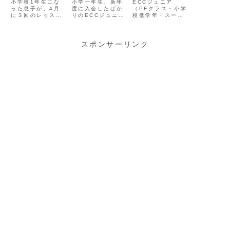
１年】PFクラ
１ヶ月】レッ
教室）入会し
ECCジュニア
小学校1年生にな
小学一年生、新年
ス１年間の成
（PFクラス・小学
スン内容は？
った息子が、4月
てみた！】料
度に入会したばか
校低学年・スーパ
に３回のレッスン
りのECCジュニア
果は？
宿題は？
金は？教材
ーラーニングプラ
を受けた様子と宿
（PFクラス）につ
は？
ン）に通い始め、
題についてお伝え
いて、教室の先生
ちょうど1年が経
します。ぶっちゃ
のお話を加えて紹
ちました。全国児
け宿題は多い、毎
介します。
スポンサーリンク
童中学生英語検定
日の継続学習が必
試験の結果や、暗
要ですが、「英語
記した英単語、ア
は１日にしてなら
ルファベットなど
ず～」
についてお伝えし
ます。