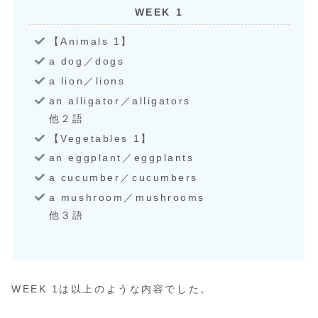
WEEK 1
【Animals 1】
a dog／dogs
a lion／lions
an alligator／alligators
他２語
【Vegetables 1】
an eggplant／eggplants
a cucumber／cucumbers
a mushroom／mushrooms
他３語
WEEK 1は以上のような内容でした。