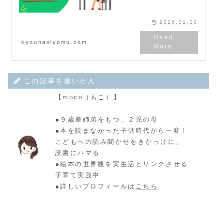
っちゃけ宿題は多い、毎日の継続
学習が必要ですが、「英語は１日
にしてならず～」
2026.01.30
kyounaniyomu.com
この記事を書いた人
【moco（もこ）】
●９歳差姉弟をもつ、２児の母
●本を読まなかった子供時代から一変！
こどもへの読み聞かせをきかっけに、
読書にハマる
●絵本の世界観を実生活とリンクさせる
子育て実践中
●詳しいプロフィールは
こちら