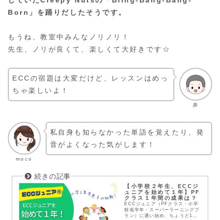
Born」を踊りだしたそうです。
もうね、教室中みんなノリノリ！
先生、ノリが良くて、楽しくて大好きです☆
ECCの宿題は大変だけど、レッスンはめっ
ちゃ楽しいよ！
弟
私自身も知らなかった単語を覚えたり、発
音がよくなった気がします！
moco
【小学校２年生、ECCジ
ュニアを始めて１年】PF
クラス１年間の成果は？
ECCジュニア（PFクラス・小学
校低学年・スーパーラーニングプ
ラン）に通い始め、ちょうど1年