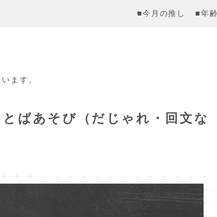
■今月の推し
■年
ています。
ことばあそび（だじゃれ・回文な