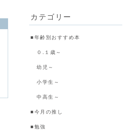
秘密！親子で楽しむ
６選
カテゴリー
■年齢別おすすめ本
０.１歳～
幼児～
小学生～
中高生～
■今月の推し
■勉強