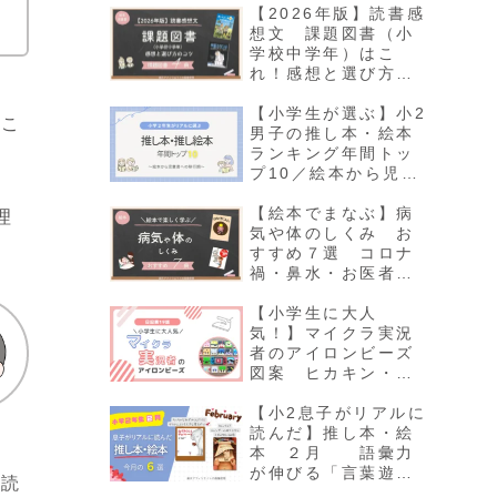
【2026年版】読書感
想文 課題図書（小
学校中学年）はこ
れ！感想と選び方の
コツ
【小学生が選ぶ】小2
「こ
男子の推し本・絵本
ランキング年間トッ
プ10／絵本から児童
書への移行期
【絵本でまなぶ】病
理
気や体のしくみ お
すすめ７選 コロナ
禍・鼻水・お医者さ
ん・感染症等につい
て考える
【小学生に大人
気！】マイクラ実況
者のアイロンビーズ
図案 ヒカキン・ま
いぜん・からぴち・
ちろぴの・ぽっぴん
【小2息子がリアルに
ず
読んだ】推し本・絵
本 ２月 語彙力
が伸びる「言葉遊
ら読
び」とカレンダーの