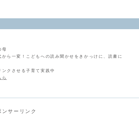
の母
代から一変！こどもへの読み聞かせをきかっけに、読書に
リンクさせる子育て実践中
ちら
ポンサーリンク