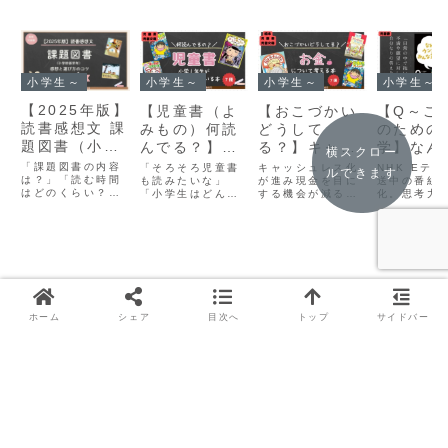
小学生～
小学生～
小学生～
小学生～
【2025年版】
【児童書（よ
【おこづかい
【Q～こ
読書感想文 課
みもの）何読
どうして
のための
題図書（小学
んでる？】小
る？】キャッ
学】なん
横スクロー
校低学年）は
学1年生がリ
シュレス化が
ンコでみ
「課題図書の内容
「そろそろ児童書
キャッシュレス化
NHK Eテ
ルできます
これ！小2息
は？」「読む時間
アルに読んで
も読みたいな」
進むいま、お
が進み現金を目に
笑うの？
送中の番組
はどのくらい？」
「小学生はどんな
する機会が減る時
化。思考力
子が実際に読
いる本7冊紹
金について考
そんな方に向け
児童書を読んでい
代だからこそ、物
る考え方の
んだ感想＆選
介
える本7選
て、小2の息子の
るんだろう？」こ
の価値についても
ついてお伝
実際の感想を交え
んなお悩みはあり
しっかり考え、お
す。対象年
び方のコツ
て、課題図書を紹
ませんか？小学校
小遣いによって金
学生から。
介します。
１年生の息子がリ
銭感覚を養いたい
アルに読んでいる
ですね。
児童書（よみも
の）をご紹介しま
スポンサーリンク
す。
ホーム
シェア
目次へ
トップ
サイドバー