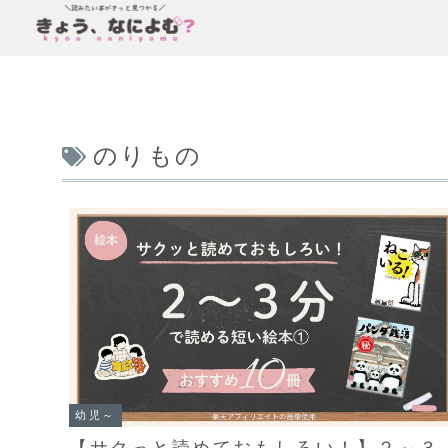
のりもの
幼児～
【サクっと読めておもしろい！】２～３