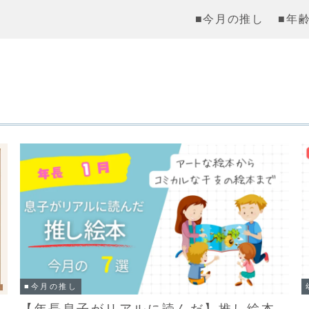
■今月の推し
■年
■今月の推し
【年長息子がリアルに読んだ】推し絵本