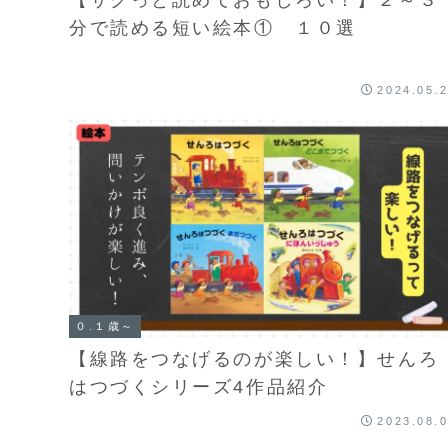
分で読める短い絵本① １０選
2024.05.
０.１歳～
【線路をつなげるのが楽しい！】せんろ
はつづくシリーズ4作品紹介
2023.08.