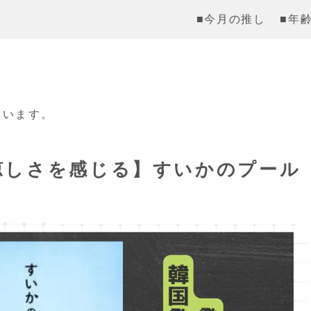
■今月の推し
■年
ています。
涼しさを感じる】すいかのプール