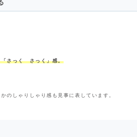
る
る「さっく さっく」感。
。
いかのしゃりしゃり感も見事に表しています。