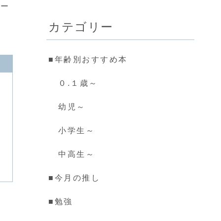
レー
秘密！親子で楽しむ
６選
カテゴリー
■年齢別おすすめ本
０.１歳～
幼児～
小学生～
中高生～
■今月の推し
■勉強