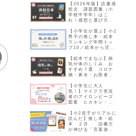
【2026年版】読書感
想文 課題図書（小
学校中学年）はこ
れ！感想と選び方の
コツ
【小学生が選ぶ】小2
男子の推し本・絵本
ランキング年間トッ
プ10／絵本から児童
書への移行期
【絵本でまなぶ】病
気や体のしくみ お
すすめ７選 コロナ
禍・鼻水・お医者さ
ん・感染症等につい
て考える
【小学生に大人
気！】マイクラ実況
者のアイロンビーズ
図案 ヒカキン・ま
いぜん・からぴち・
ちろぴの・ぽっぴん
【小2息子がリアルに
ず
読んだ】推し本・絵
本 ２月 語彙力
が伸びる「言葉遊
び」とカレンダーの