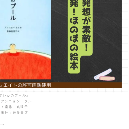
すいかのプール』
：アンニョン・タル
訳：斎藤 真理子
出版社：岩波書店